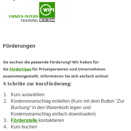
h
e
u
r
t
e
z
n
a
“
b
k
k
Förderungen
l
o
i
m
c
Sie suchen die passende Förderung? Wir haben für
m
k
Sie
Fördertipps
für Privatpersonen und Unternehmen
e
e
zusammengestellt. Informieren Sie sich einfach online!
n
n
4 Schritte zur Kursförderung:
z
,
w
Kurs auswählen
v
i
Kostenvoranschlag erstellen (Kurs mit dem Button
"Zur
e
s
Buchung“
in den Warenkorb legen und
r
Kostenvoranschlag einfach downloaden)
c
w
Förderstelle
kontaktieren
h
e
Kurs buchen
e
n