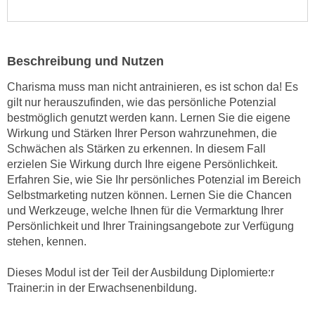
e
e
n
n
e
o
Beschreibung und Nutzen
i
t
n
w
Charisma muss man nicht antrainieren, es ist schon da! Es
s
e
gilt nur herauszufinden, wie das persönliche Potenzial
e
n
bestmöglich genutzt werden kann. Lernen Sie die eigene
t
Wirkung und Stärken Ihrer Person wahrzunehmen, die
d
z
Schwächen als Stärken zu erkennen. In diesem Fall
i
e
erzielen Sie Wirkung durch Ihre eigene Persönlichkeit.
g
n
Erfahren Sie, wie Sie Ihr persönliches Potenzial im Bereich
s
Selbstmarketing nutzen können. Lernen Sie die Chancen
,
i
und Werkzeuge, welche Ihnen für die Vermarktung Ihrer
w
n
Persönlichkeit und Ihrer Trainingsangebote zur Verfügung
e
d
stehen, kennen.
l
.
c
W
Dieses Modul ist der Teil der Ausbildung Diplomierte:r
h
e
Trainer:in in der Erwachsenenbildung.
e
n
s