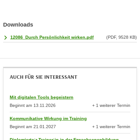
n
d
E
e
U
n
Downloads
-
w
U
i
12086_Durch Persönlichkeit wirken.pdf
(PDF, 9528 KB)
S
r
A
z
u
i
n
e
t
l
AUCH FÜR SIE INTERESSANT
e
o
r
r
w
i
Mit digitalen Tools begeistern
o
e
Beginnt am
13.11.2026
+ 1 weiterer Termin
r
anzeigen
n
f
Kommunikative Wirkung im Training
t
e
Beginnt am
21.01.2027
+ 1 weiterer Termin
i
n
anzeigen
e
h
Diplomierte:r Trainer:in in der Erwachsenenbildung