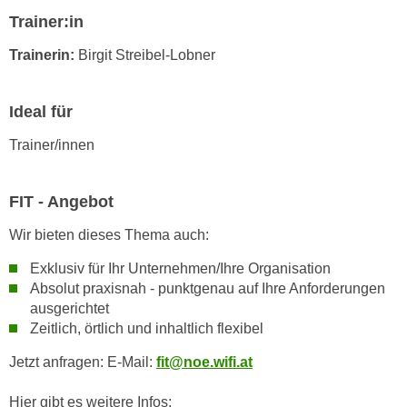
n
Trainer:in
i
S
c
i
Trainerin:
Birgit Streibel-Lobner
h
e
n
a
i
Ideal für
u
c
f
Trainer/innen
h
„
t
A
d
FIT - Angebot
l
e
l
Wir bieten dieses Thema auch:
m
e
D
a
Exklusiv für Ihr Unternehmen/Ihre Organisation
a
Absolut praxisnah - punktgenau auf Ihre Anforderungen
k
t
ausgerichtet
z
e
Zeitlich, örtlich und inhaltlich flexibel
e
n
p
Jetzt anfragen: E-Mail:
fit@noe.wifi.at
s
t
c
i
Hier gibt es weitere Infos: