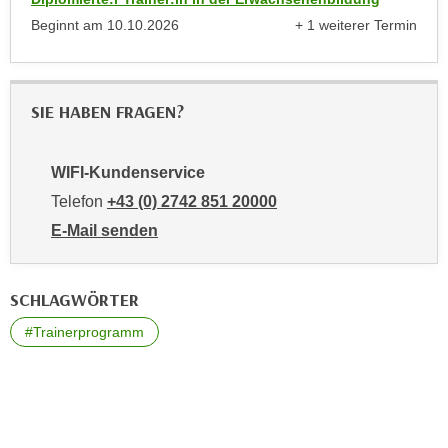
r
a
Beginnt am
10.10.2026
+ 1 weiterer Termin
t
anzeigen
b
e
e
C
n
o
SIE HABEN FRAGEN?
.
o
W
k
e
WIFI-Kundenservice
i
n
e
Telefon
+43 (0) 2742 851 20000
n
s
E-Mail senden
S
z
an WIFI-Kundenservice: mailto:kundenservice@noe.w
i
u
e
A
SCHLAGWÖRTER
d
n
#Trainerprogramm
e
a
r
l
C
y
o
s
o
e