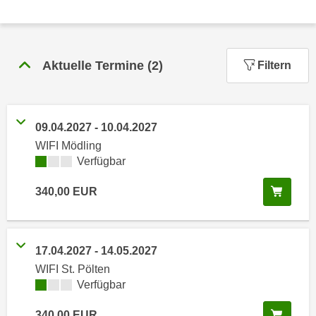
n
h
u
C
r
o
C
Aktuelle Termine
(
2
)
Filtern
o
o
k
o
i
k
e
i
09.04.2027
-
10.04.2027
s
e
WIFI Mödling
v
s
Kursverfügbarkeit:
Verfügbar
o
,
n
In de
d
340,00
EUR
U
i
S
e
-
f
17.04.2027
-
14.05.2027
a
ü
WIFI St. Pölten
m
r
Kursverfügbarkeit:
Verfügbar
e
d
r
i
In de
340,00
EUR