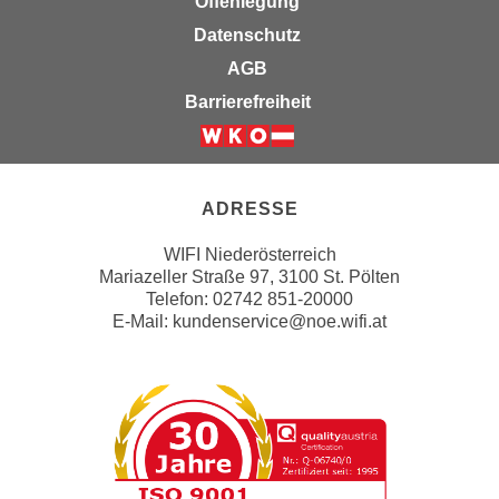
Offenlegung
n
e
Datenschutz
,
l
AGB
g
e
e
Barrierefreiheit
v
l
a
a
Weiter zur Website der Wirts
n
n
t
g
ADRESSE
e
e
I
WIFI Niederösterreich
n
n
Mariazeller Straße 97, 3100 St. Pölten
I
h
Telefon: 02742 851-20000
h
a
E-Mail:
kundenservice@noe.wifi.at
r
l
e
t
d
e
u
a
r
n
c
z
h