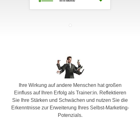
c
i
h
m
t
m
e
u
n
n
S
g
i
v
e
e
,
r
d
w
a
e
Ihre Wirkung auf andere Menschen hat großen
s
n
Einfluss auf Ihren Erfolg als Trainer:in. Reflektieren
s
d
Sie Ihre Stärken und Schwächen und nutzen Sie die
w
e
Erkenntnisse zur Erweiterung Ihres Selbst-Marketing-
i
n
Potenzials.
r
w
a
i
u
r
c