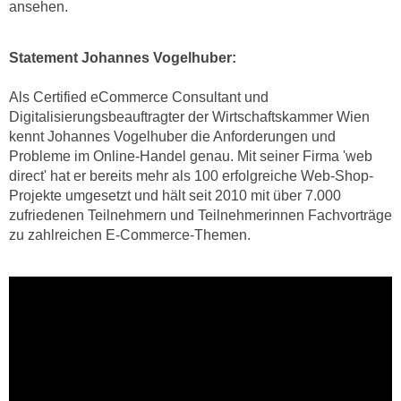
r
ansehen.
a
t
b
e
Statement Johannes Vogelhuber:
e
C
n
o
Als Certified eCommerce Consultant und
.
o
Digitalisierungsbeauftragter der Wirtschaftskammer Wien
W
k
kennt Johannes Vogelhuber die Anforderungen und
e
Probleme im Online-Handel genau. Mit seiner Firma 'web
i
n
direct' hat er bereits mehr als 100 erfolgreiche Web-Shop-
e
n
Projekte umgesetzt und hält seit 2010 mit über 7.000
s
S
zufriedenen Teilnehmern und Teilnehmerinnen Fachvorträge
z
zu zahlreichen E-Commerce-Themen.
i
u
e
A
d
n
e
a
r
l
C
y
o
s
o
e