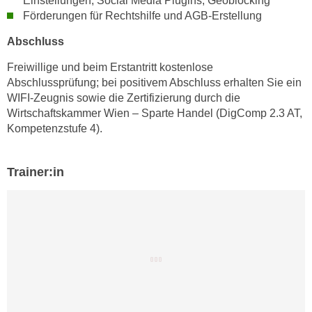
Einstellungen, Social Media Plugins, Geoblocking
u
Förderungen für Rechtshilfe und AGB-Erstellung
e
b
n
i
Abschluss
i
e
n
Freiwillige und beim Erstantritt kostenlose
t
Abschlussprüfung; bei positivem Abschluss erhalten Sie ein
d
e
WIFI-Zeugnis sowie die Zertifizierung durch die
e
n
Wirtschaftskammer Wien – Sparte Handel (DigComp 2.3 AT,
n
,
Kompetenzstufe 4).
U
w
S
e
A
Trainer:in
r
,
d
b
e
e
n
i
w
w
e
e
i
l
t
c
e