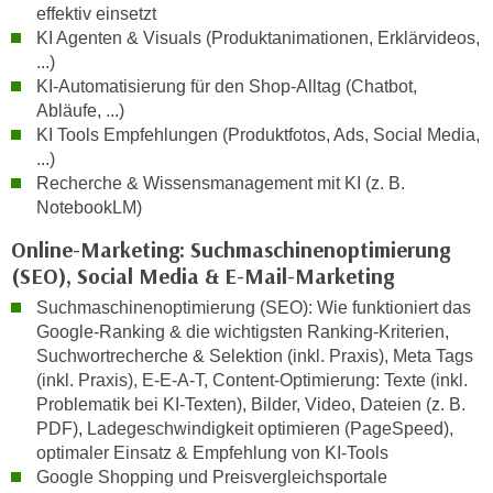
n
effektiv einsetzt
b
p
KI Agenten & Visuals (Produktanimationen, Erklärvideos,
e
e
...)
r
KI-Automatisierung für den Shop-Alltag (Chatbot,
r
h
Abläufe, ...)
s
i
KI Tools Empfehlungen (Produktfotos, Ads, Social Media,
o
n
...)
n
a
Recherche & Wissensmanagement mit KI (z. B.
e
u
NotebookLM)
n
s
b
Online-Marketing: Suchmaschinenoptimierung
e
e
(SEO), Social Media & E-Mail-Marketing
i
z
n
Suchmaschinenoptimierung (SEO): Wie funktioniert das
o
Google-Ranking & die wichtigsten Ranking-Kriterien,
e
g
Suchwortrecherche & Selektion (inkl. Praxis), Meta Tags
a
e
(inkl. Praxis), E-E-A-T, Content-Optimierung: Texte (inkl.
n
n
Problematik bei KI-Texten), Bilder, Video, Dateien (z. B.
g
PDF), Ladegeschwindigkeit optimieren (PageSpeed),
e
e
optimaler Einsatz & Empfehlung von KI-Tools
n
n
Google Shopping und Preisvergleichsportale
D
e