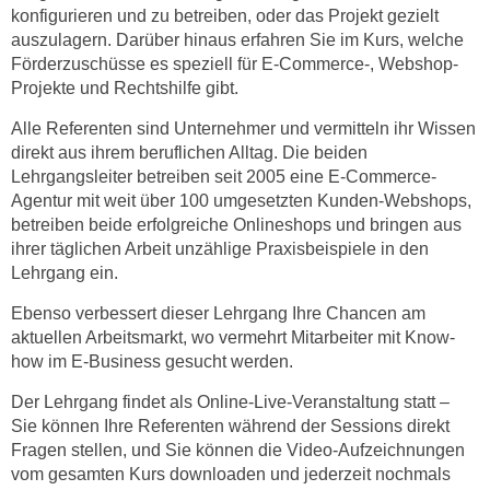
konfigurieren und zu betreiben, oder das Projekt gezielt
n
d
auszulagern. Darüber hinaus erfahren Sie im Kurs, welche
E
e
Förderzuschüsse es speziell für E-Commerce-, Webshop-
U
n
Projekte und Rechtshilfe gibt.
-
w
U
Alle Referenten sind Unternehmer und vermitteln ihr Wissen
i
S
direkt aus ihrem beruflichen Alltag.
Die beiden
r
A
Lehrgangsleiter betreiben seit 2005 eine E-Commerce-
z
u
Agentur mit weit über 100 umgesetzten Kunden-Webshops,
i
betreiben beide erfolgreiche Onlineshops und bringen aus
n
e
ihrer täglichen Arbeit unzählige Praxisbeispiele in den
t
l
Lehrgang ein.
e
o
r
Ebenso verbessert dieser Lehrgang Ihre Chancen am
r
w
aktuellen Arbeitsmarkt, wo vermehrt Mitarbeiter mit Know-
i
o
how im E-Business gesucht werden.
e
r
n
Der Lehrgang findet als Online-Live-Veranstaltung statt –
f
t
Sie können Ihre Referenten während der Sessions direkt
e
i
Fragen stellen, und Sie können die Video-Aufzeichnungen
n
e
vom gesamten Kurs downloaden und jederzeit nochmals
h