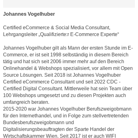
h
r
e
e
Johannes Vogelhuber
n
C
I
o
Certified eCommerce & Social Media Consultant,
h
o
Lehrgangsleiter „Qualifizierte:r E-Commerce Experte“
r
k
e
Johannes Vogelhuber gilt als Mann der ersten Stunde im E-
i
D
Commerce, er ist seit 1998 selbständig in diesem Bereich
e
a
tätig und hat sich seit 2006 immer mehr auf den Bereich
s
Onlinehandel & Webshops spezialisiert, vor allem mit Open
t
f
Source Lösungen. Seit 2018 ist Johannes Vogelhuber
e
ü
Certified eCommerce Consultant und seit 2022 CDC -
n
r
Certified Digital Consultant. Mittlerweile hat sein Team über
k
M
100 Webshops umgesetzt und zu diesen Projekten auch
e
a
umfangreich beraten.
i
r
2015-2020 war Johannes Vogelhuber Berufszweigobmann
n
k
für den Internethandel, und in Folge zum stellvertretenden
e
Bundesberufszweigobmann und
e
m
Digitalisierungsbeauftragten der Sparte Handel der
t
d
Wirtschaftskammer Wien. Seit 2017 ist er auch WIFI
i