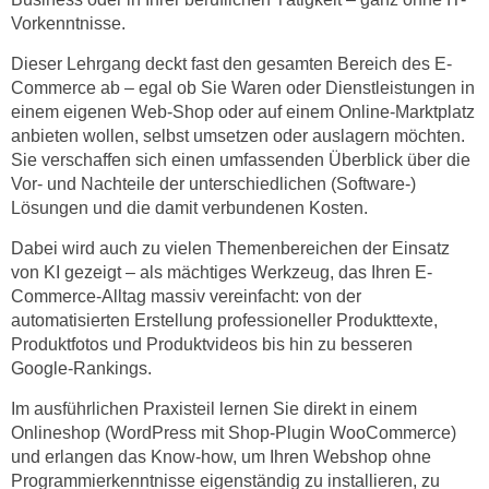
h
e
Vorkenntnisse.
u
r
t
Dieser Lehrgang deckt fast den gesamten Bereich des E-
e
z
Commerce ab – egal ob Sie Waren oder Dienstleistungen in
n
einem eigenen Web-Shop oder auf einem Online-Marktplatz
a
“
anbieten wollen, selbst umsetzen oder auslagern möchten.
b
k
Sie verschaffen sich einen umfassenden Überblick über die
k
l
Vor- und Nachteile der unterschiedlichen (Software-)
o
i
Lösungen und die damit verbundenen Kosten.
m
c
m
Dabei wird auch zu vielen Themenbereichen der Einsatz
k
e
von KI gezeigt – als mächtiges Werkzeug, das Ihren E-
e
n
Commerce-Alltag massiv vereinfacht: von der
n
automatisierten Erstellung professioneller Produkttexte,
z
,
Produktfotos und Produktvideos bis hin zu besseren
w
v
Google-Rankings.
i
e
s
Im ausführlichen Praxisteil lernen Sie direkt in einem
r
c
Onlineshop (WordPress mit Shop-Plugin WooCommerce)
w
h
und erlangen das Know-how, um Ihren Webshop ohne
e
e
Programmierkenntnisse eigenständig zu installieren, zu
n