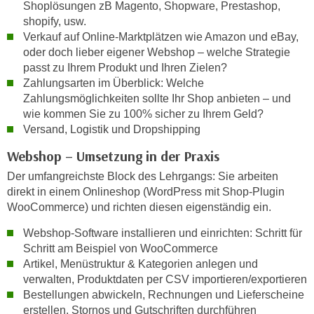
Shoplösungen zB Magento, Shopware, Prestashop,
n
e
shopify, usw.
,
l
Verkauf auf Online-Marktplätzen wie Amazon und eBay,
g
e
oder doch lieber eigener Webshop – welche Strategie
e
v
passt zu Ihrem Produkt und Ihren Zielen?
l
Zahlungsarten im Überblick: Welche
a
a
Zahlungsmöglichkeiten sollte Ihr Shop anbieten – und
n
n
wie kommen Sie zu 100% sicher zu Ihrem Geld?
t
g
Versand, Logistik und Dropshipping
e
e
I
Webshop – Umsetzung in der Praxis
n
n
Der umfangreichste Block des Lehrgangs: Sie arbeiten
I
h
direkt in einem Onlineshop (WordPress mit Shop-Plugin
h
a
WooCommerce) und richten diesen eigenständig ein.
r
l
e
Webshop-Software installieren und einrichten: Schritt für
t
d
Schritt am Beispiel von WooCommerce
e
u
Artikel, Menüstruktur & Kategorien anlegen und
a
verwalten, Produktdaten per CSV importieren/exportieren
r
n
Bestellungen abwickeln, Rechnungen und Lieferscheine
c
z
erstellen, Stornos und Gutschriften durchführen
h