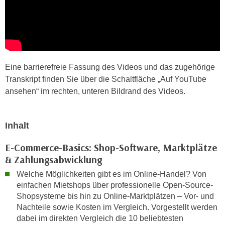
k
z
i
w
e
e
-
c
S
k
e
Eine barrierefreie Fassung des Videos und das zugehörige
e
t
Transkript finden Sie über die Schaltfläche „Auf YouTube
n
z
ansehen“ im rechten, unteren Bildrand des Videos.
u
u
n
n
d
g
Inhalt
u
z
m
E-Commerce-Basics: Shop-Software, Marktplätze
u
f
& Zahlungsabwicklung
s
ü
t
Welche Möglichkeiten gibt es im Online-Handel? Von
r
i
einfachen Mietshops über professionelle Open-Source-
S
Shopsysteme bis hin zu Online-Marktplätzen – Vor- und
m
i
Nachteile sowie Kosten im Vergleich. Vorgestellt werden
m
e
dabei im direkten Vergleich die 10 beliebtesten
e
r