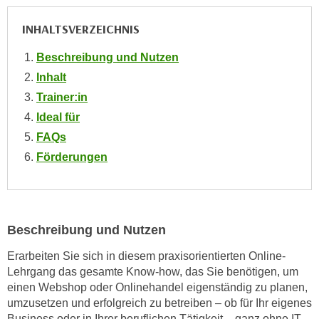
n
i
S
INHALTSVERZEICHNIS
c
i
h
e
Beschreibung und Nutzen
n
a
Inhalt
i
u
Trainer:in
c
f
Ideal für
h
„
t
FAQs
A
d
Förderungen
l
e
l
m
e
D
a
a
k
Beschreibung und Nutzen
t
z
e
Erarbeiten Sie sich in diesem praxisorientierten Online-
e
Lehrgang das gesamte Know-how, das Sie benötigen, um
n
p
einen Webshop oder Onlinehandel eigenständig zu planen,
s
t
umzusetzen und erfolgreich zu betreiben – ob für Ihr eigenes
c
i
Business oder in Ihrer beruflichen Tätigkeit – ganz ohne IT-