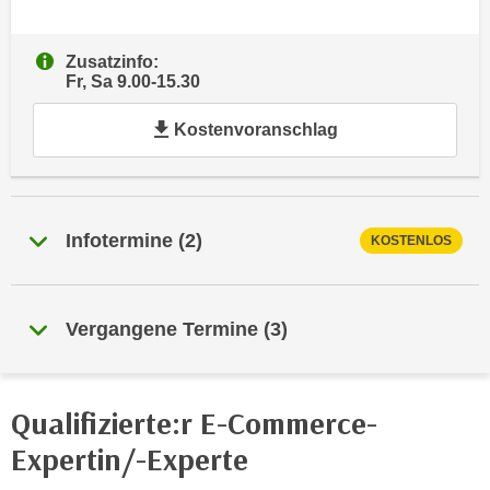
e
e
n
n
Zusatzinfo:
e
o
Fr, Sa 9.00-15.30
i
t
n
Kostenvoranschlag
w
s
e
e
n
t
d
z
i
Infotermine
(
2
)
KOSTENLOS
e
g
n
s
,
i
Vergangene Termine
(
3
)
w
n
e
d
l
.
c
Qualifizierte:r E-Commerce-
W
h
e
Expertin/-Experte
e
n
s