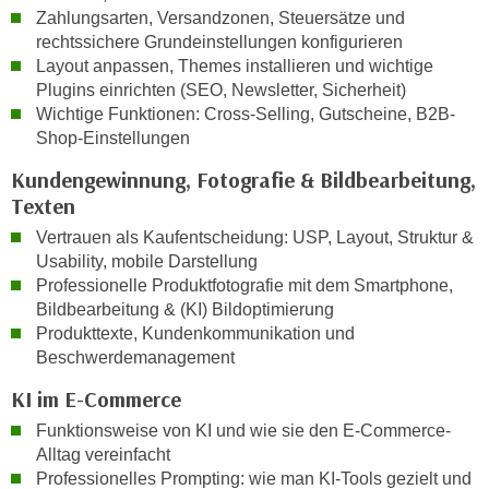
u
Zahlungsarten, Versandzonen, Steuersätze und
d
z
rechtssichere Grundeinstellungen konfigurieren
i
e
Layout anpassen, Themes installieren und wichtige
e
i
Plugins einrichten (SEO, Newsletter, Sicherheit)
C
g
Wichtige Funktionen: Cross-Selling, Gutscheine, B2B-
o
Shop-Einstellungen
e
o
n
Kundengewinnung, Fotografie & Bildbearbeitung,
k
.
Texten
i
U
e
Vertrauen als Kaufentscheidung: USP, Layout, Struktur &
m
s
Usability, mobile Darstellung
I
Professionelle Produktfotografie mit dem Smartphone,
e
h
Bildbearbeitung & (KI) Bildoptimierung
r
n
Produkttexte, Kundenkommunikation und
h
e
Beschwerdemanagement
o
n
b
KI im E-Commerce
d
e
a
Funktionsweise von KI und wie sie den E-Commerce-
n
r
Alltag vereinfacht
e
Professionelles Prompting: wie man KI-Tools gezielt und
ü