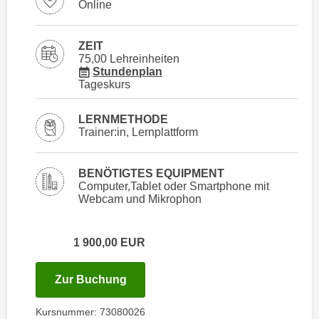
Online
i
e
k
F
a
u
ZEIT
n
75,00 Lehreinheiten
n
für Veranstaltung 73080026
Stundenplan
i
k
Tageskurs
s
t
c
i
LERNMETHODE
h
o
Trainer:in, Lernplattform
e
n
n
d
BENÖTIGTES EQUIPMENT
U
e
Computer,Tablet oder Smartphone mit
n
r
Webcam und Mikrophon
t
W
e
e
1 900,00
EUR
r
b
n
s
e
für Termin: 12.03.2027 - 24.04.202
Zur Buchung
e
h
i
Kursnummer: 73080026
m
t