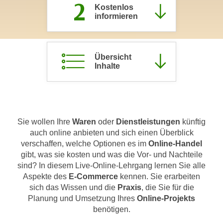
2
Kostenlos
c
i
informieren
h
m
t
m
e
u
n
Übersicht
n
Inhalte
S
g
i
v
e
e
,
r
d
w
Sie wollen Ihre
Waren
oder
Dienstleistungen
künftig
a
e
auch online anbieten und sich einen Überblick
s
n
verschaffen, welche Optionen es im
Online-Handel
s
gibt, was sie kosten und was die Vor- und Nachteile
d
w
sind? In diesem Live-Online-Lehrgang lernen Sie alle
e
i
Aspekte des
E-Commerce
kennen. Sie erarbeiten
n
r
sich das Wissen und die
Praxis
, die Sie für die
w
Planung und Umsetzung Ihres
Online-Projekts
a
i
benötigen.
u
r
c