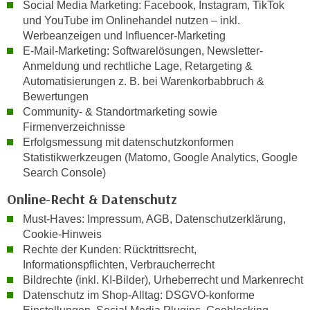
Social Media Marketing: Facebook, Instagram, TikTok
a
h
und YouTube im Onlinehandel nutzen – inkl.
t
m
Werbeanzeigen und Influencer-Marketing
e
e
E-Mail-Marketing: Softwarelösungen, Newsletter-
n
O
Anmeldung und rechtliche Lage, Retargeting &
a
Automatisierungen z. B. bei Warenkorbabbruch &
n
u
Bewertungen
l
c
Community- & Standortmarketing sowie
i
h
Firmenverzeichnisse
n
Erfolgsmessung mit datenschutzkonformen
a
e
Statistikwerkzeugen (Matomo, Google Analytics, Google
n
-
Search Console)
U
J
n
Online-Recht & Datenschutz
o
t
u
Must-Haves: Impressum, AGB, Datenschutzerklärung,
e
r
Cookie-Hinweis
r
n
Rechte der Kunden: Rücktrittsrecht,
n
Informationspflichten, Verbraucherrecht
e
e
Bildrechte (inkl. KI-Bilder), Urheberrecht und Markenrecht
y
h
Datenschutz im Shop-Alltag: DSGVO-konforme
z
m