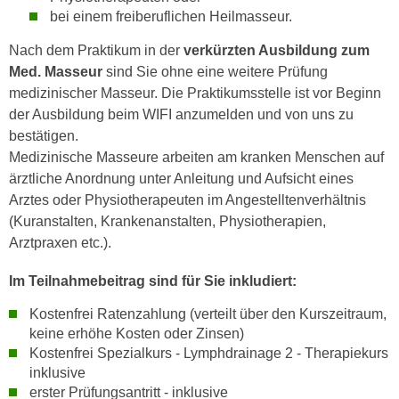
n
bei einem freiberuflichen Heilmasseur.
d
E
e
Nach dem Praktikum in der
verkürzten Ausbildung zum
U
n
Med. Masseur
sind Sie ohne eine weitere Prüfung
-
w
medizinischer Masseur. Die Praktikumsstelle ist vor Beginn
U
i
der Ausbildung beim WIFI anzumelden und von uns zu
S
r
bestätigen.
A
z
Medizinische Masseure arbeiten am kranken Menschen auf
u
i
ärztliche Anordnung unter Anleitung und Aufsicht eines
n
e
Arztes oder Physiotherapeuten im Angestelltenverhältnis
t
l
(Kuranstalten, Krankenanstalten, Physiotherapien,
e
o
Arztpraxen etc.).
r
r
w
i
Im Teilnahmebeitrag sind für Sie inkludiert:
o
e
r
Kostenfrei Ratenzahlung (verteilt über den Kurszeitraum,
n
keine erhöhe Kosten oder Zinsen)
f
t
Kostenfrei Spezialkurs - Lymphdrainage 2 - Therapiekurs
e
i
inklusive
n
e
erster Prüfungsantritt - inklusive
h