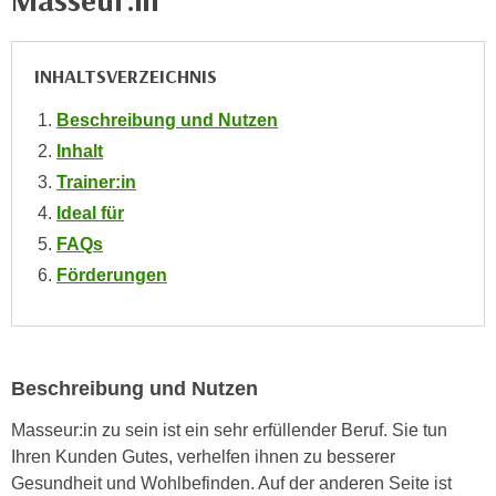
Masseur:in
e
e
n
n
e
INHALTSVERZEICHNIS
o
i
t
Beschreibung und Nutzen
n
w
s
Inhalt
e
e
Trainer:in
n
t
d
Ideal für
z
i
FAQs
e
g
Förderungen
n
s
,
i
w
n
e
d
Beschreibung und Nutzen
l
.
c
W
Masseur:in zu sein ist ein sehr erfüllender Beruf. Sie tun
h
e
Ihren Kunden Gutes, verhelfen ihnen zu besserer
e
n
Gesundheit und Wohlbefinden. Auf der anderen Seite ist
s