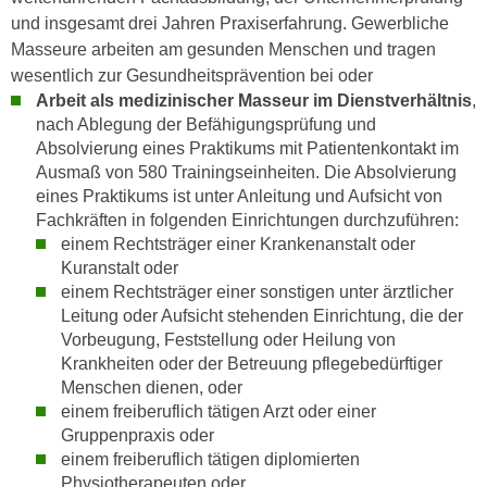
h
e
und insgesamt drei Jahren Praxiserfahrung. Gewerbliche
u
r
Masseure arbeiten am gesunden Menschen und tragen
t
e
wesentlich zur Gesundheitsprävention bei oder
z
n
Arbeit als medizinischer Masseur im Dienstverhältnis
,
a
“
nach Ablegung der Befähigungsprüfung und
b
k
Absolvierung eines Praktikums mit Patientenkontakt im
k
Ausmaß von 580 Trainingseinheiten. Die Absolvierung
l
o
eines Praktikums ist unter Anleitung und Aufsicht von
i
m
Fachkräften in folgenden Einrichtungen durchzuführen:
c
m
einem Rechtsträger einer Krankenanstalt oder
k
Kuranstalt oder
e
e
einem Rechtsträger einer sonstigen unter ärztlicher
n
n
Leitung oder Aufsicht stehenden Einrichtung, die der
z
,
Vorbeugung, Feststellung oder Heilung von
w
v
Krankheiten oder der Betreuung pflegebedürftiger
i
e
Menschen dienen, oder
s
r
einem freiberuflich tätigen Arzt oder einer
c
w
Gruppenpraxis oder
h
einem freiberuflich tätigen diplomierten
e
e
Physiotherapeuten oder
n