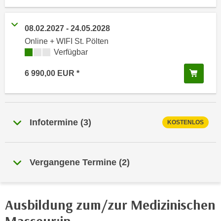
i
e
k
F
a
08.02.2027
-
24.05.2028
u
n
Online + WIFI St. Pölten
n
i
Kursverfügbarkeit:
Verfügbar
k
s
t
In de
6 990,00
EUR
c
i
h
o
e
n
n
d
Infotermine
(
3
)
U
KOSTENLOS
e
n
r
t
W
e
e
Vergangene Termine
(
2
)
r
b
n
s
e
e
Ausbildung zum/zur Medizinischen
h
i
m
t