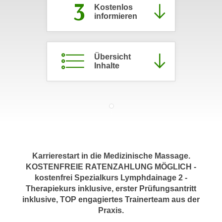
3
Kostenlos
c
i
informieren
h
m
t
m
e
u
n
Übersicht
n
Inhalte
S
g
i
v
e
e
,
r
d
w
a
e
s
n
s
d
Karrierestart in die Medizinische Massage.
w
e
KOSTENFREIE RATENZAHLUNG MÖGLICH -
i
kostenfrei Spezialkurs Lymphdainage 2 -
n
r
Therapiekurs inklusive, erster Prüfungsantritt
w
a
inklusive, TOP engagiertes Trainerteam aus der
i
u
Praxis.
r
c