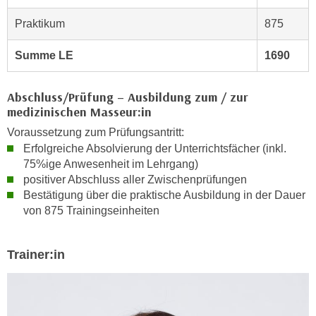
h
r
e
Praktikum
875
e
n
C
Summe LE
1690
I
o
h
o
r
k
Abschluss/Prüfung – Ausbildung zum / zur
e
medizinischen Masseur:in
i
D
e
Voraussetzung zum Prüfungsantritt:
a
s
Erfolgreiche Absolvierung der Unterrichtsfächer (inkl.
t
f
75%ige Anwesenheit im Lehrgang)
e
positiver Abschluss aller Zwischenprüfungen
ü
n
Bestätigung über die praktische Ausbildung in der Dauer
r
k
von 875 Trainingseinheiten
M
e
a
i
r
Trainer:in
n
k
e
e
m
t
d
i