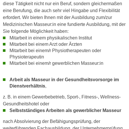
n
diese Tätigkeit nicht nur ein Beruf, sondern gleichermaßen
i
S
eine Berufung, die auch sehr viel Hingabe und Flexibilität
c
i
erfordert. Wir bieten Ihnen mit der Ausbildung zum/zur
h
e
Medizinischen Masseur:in eine fundierte Ausbildung, mit der
n
a
Sie folgende Möglichkeit haben:
i
u
Mitarbeit in einem physikalischen Institut
c
f
Mitarbeit bei einem Arzt oder Ärzten
h
„
Mitarbeit bei einem/r Physiotherapeuten oder
t
Physioterapeutin
A
d
Mitarbeit bei einem/r gewerblichen Masseur:in
l
e
l
m
e
Arbeit als Masseur in der Gesundheitsvorsorge im
D
a
Dienstverhältnis
,
a
k
t
z. B. in einem Gewerbebetrieb, Sport-, Fitness-, Wellness-
z
e
Gesundheitshotel oder
e
n
Selbstständiges Arbeiten als gewerblicher Masseur
p
s
t
nach Absolvierung der Befähigungsprüfung, der
c
i
weiterführenden Fachausbildung, der Unternehmerprüfung