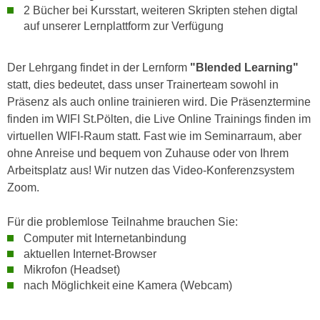
r
2 Bücher bei Kursstart, weiteren Skripten stehen digtal
a
t
auf unserer Lernplattform zur Verfügung
b
e
e
C
Der Lehrgang findet in der Lernform
"Blended Learning"
n
o
statt, dies bedeutet, dass unser Trainerteam sowohl in
.
o
Präsenz als auch online trainieren wird. Die Präsenztermine
W
k
finden im WIFI St.Pölten, die Live Online Trainings finden im
e
i
virtuellen WIFI-Raum statt. Fast wie im Seminarraum, aber
n
e
ohne Anreise und bequem von Zuhause oder von Ihrem
n
s
Arbeitsplatz aus! Wir nutzen das Video-Konferenzsystem
S
z
Zoom.
i
u
e
A
Für die problemlose Teilnahme brauchen Sie:
d
n
Computer mit Internetanbindung
e
a
aktuellen Internet-Browser
r
l
Mikrofon (Headset)
C
y
nach Möglichkeit eine Kamera (Webcam)
o
s
o
e