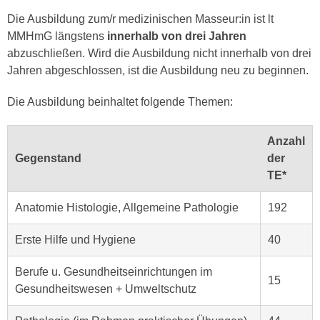
a
h
Die Ausbildung zum/r medizinischen Masseur:in ist lt
t
m
MMHmG längstens
innerhalb von drei Jahren
e
e
abzuschließen. Wird die Ausbildung nicht innerhalb von drei
n
O
Jahren abgeschlossen, ist die Ausbildung neu zu beginnen.
a
n
u
Die Ausbildung beinhaltet folgende Themen:
l
c
i
h
n
Anzahl
a
e
Gegenstand
der
n
-
TE*
U
J
n
o
Anatomie Histologie, Allgemeine Pathologie
192
t
u
e
r
Erste Hilfe und Hygiene
40
r
n
n
Berufe u. Gesundheitseinrichtungen im
e
15
e
Gesundheitswesen + Umweltschutz
y
h
z
m