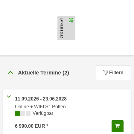
n
h
u
C
r
o
C
o
o
k
o
i
k
e
i
s
e
v
s
o
Aktuelle Termine
(
2
)
Filtern
,
n
d
U
i
S
e
11.09.2026
-
23.06.2028
-
f
Online + WIFI St. Pölten
a
ü
Kursverfügbarkeit:
Verfügbar
m
r
e
d
In de
6 990,00
EUR
r
i