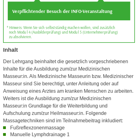
u
d
z
i
e
e
i
C
g
o
e
o
n
Inhalt
k
.
i
U
Der Lehrgang beinhaltet die gesetzlich vorgeschriebenen
e
m
Inhalte für die Ausbildung zum/zur Medizinischen
s
I
Masseur:in. Als Medizinische Masseurin bzw. Medizinischer
e
h
Masseur sind Sie berechtigt, unter Anleitung oder auf
r
n
Anweisung eines Arztes am kranken Menschen zu arbeiten.
h
e
Weiters ist die Ausbildung zum/zur Medizinischen
o
n
Masseur:in Grundlage für die Weiterbildung und
b
d
Aufschulung zum/zur Heilmasseur:in. Folgende
e
a
Massagetechniken sind im Teilnahmebeitrag inkludiert:
n
Fußreflexzonenmassage
r
e
Manuelle Lymphdrainage 1
ü