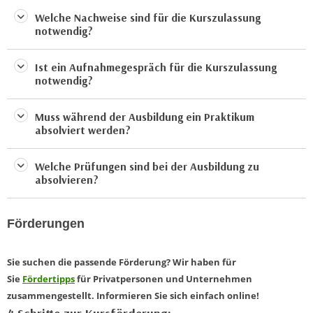
e
t
Welche Nachweise sind für die Kurszulassung
r
notwendig?
e
p
,
e
b
Ist ein Aufnahmegespräch für die Kurszulassung
r
notwendig?
i
s
s
o
Muss während der Ausbildung ein Praktikum
k
n
absolviert werden?
e
e
i
n
Welche Prüfungen sind bei der Ausbildung zu
n
b
absolvieren?
e
e
d
z
a
Förderungen
o
t
g
e
e
Sie suchen die passende Förderung? Wir haben für
n
n
Sie
Fördertipps
für Privatpersonen und Unternehmen
s
e
zusammengestellt. Informieren Sie sich einfach online!
c
t