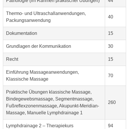
Pathologie (im Rahmen praktischer Übungen)
44
u
e
b
Thermo- und Ultraschallanwendungen,
n
i
40
Packungsanwendung
i
e
n
t
Dokumentation
15
d
e
e
n
Grundlagen der Kommunikation
30
n
,
U
w
Recht
15
S
e
A
r
Einführung Massageanwendungen,
70
,
d
Klassische Massage
b
e
e
n
Praktische Übungen klassische Massage,
i
w
Bindegewebsmassage, Segmentmassage,
260
w
e
Fußreflexzonenmassage, Akupunkt-Meridian-
e
i
Massage, Manuelle Lymphdrainage 1
l
t
c
Lymphdrainage 2 – Therapiekurs
94
e