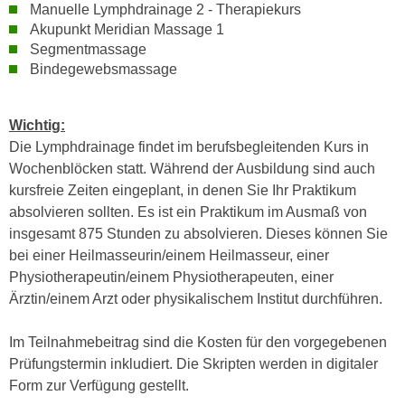
n
Manuelle Lymphdrainage 2 - Therapiekurs
b
p
Akupunkt Meridian Massage 1
e
Segmentmassage
e
r
Bindegewebsmassage
r
h
s
i
o
n
Wichtig:
n
a
Die Lymphdrainage findet im berufsbegleitenden Kurs in
e
u
Wochenblöcken statt. Während der Ausbildung sind auch
n
s
kursfreie Zeiten eingeplant, in denen Sie Ihr Praktikum
b
e
absolvieren sollten. Es ist ein Praktikum im Ausmaß von
e
i
insgesamt 875 Stunden zu absolvieren. Dieses können Sie
z
n
bei einer Heilmasseurin/einem Heilmasseur, einer
o
e
Physiotherapeutin/einem Physiotherapeuten, einer
g
a
Ärztin/einem Arzt oder physikalischem Institut durchführen.
e
n
n
g
Im Teilnahmebeitrag sind die Kosten für den vorgegebenen
e
e
Prüfungstermin inkludiert. Die Skripten werden in digitaler
n
n
Form zur Verfügung gestellt.
D
e