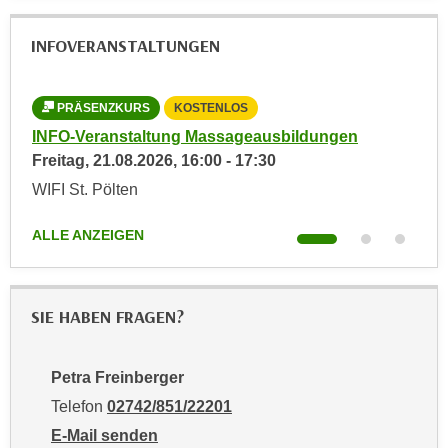
t
A
e
INFOVERANSTALTUNGEN
u
g
f
e
l
PRÄSENZKURS
KOSTENLOS
n
i
i
INFO-Veranstaltung Massageausbildungen
INF
s
e
Freitag,
21.08.2026
,
16:00
-
17:30
Don
t
ß
WIFI St. Pölten
Onl
u
e
n
n
ALLE ANZEIGEN
ALL
g
u
d
n
e
d
r
SIE HABEN FRAGEN?
i
P
n
a
s
Petra Freinberger
r
b
Telefon
02742/851/22201
t
e
n
E-Mail senden
s