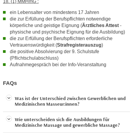
18. (1) MMHmG :
,
n
S
ein Lebensalter von mindestens 17 Jahren
d
i
die zur Erfüllung der Berufspflichten notwendige
a
körperliche und geistige Eignung (
Ärztliches Attest
-
e
u
physische und psychische Eignung für die Ausbildung)
n
s
die zur Erfüllung der Berufspflichten erforderliche
u
g
Vertrauenswürdigkeit (
Strafregisterauszug
)
r
e
die positive Absolvierung der 9. Schulstufe
e
w
(Pflichtschulabschluss)
i
ä
Aufnahmegespräch bei der Info-Veranstaltung
n
h
g
l
FAQs
e
t
s
e
c
Was ist der Unterschied zwischen Gewerblichen und
P
Medizinischen Masseur:innen?
h
a
r
r
ä
Wie unterscheiden sich die Ausbildungen für
t
Medizinische Massage und gewerbliche Massage?
n
n
k