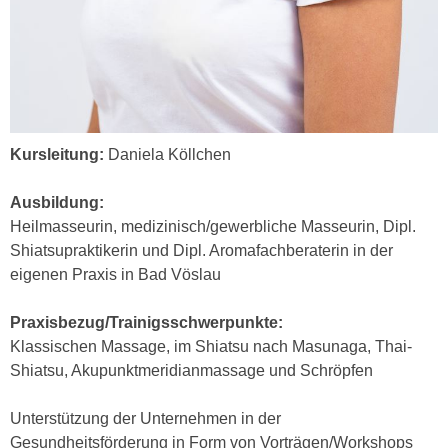
r
h
u
t
n
a
g
n
s
g
z
e
w
Kursleitung:
Daniela Köllchen
m
e
e
c
Ausbildung:
s
k
Heilmasseurin, medizinisch/gewerbliche Masseurin, Dipl.
s
e
Shiatsupraktikerin und Dipl. Aromafachberaterin in der
e
g
eigenen Praxis in Bad Vöslau
n
e
e
s
Praxisbezug/Trainigsschwerpunkte:
n
e
Klassischen Massage, im Shiatsu nach Masunaga, Thai-
S
t
Shiatsu, Akupunktmeridianmassage und Schröpfen
c
z
h
t
Unterstützung der Unternehmen in der
u
.
Gesundheitsförderung in Form von Vorträgen/Workshops