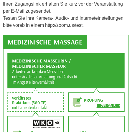
k
Ihren Zugangslink erhalten Sie kurz vor der Veranstaltung
z
i
per E-Mail zugesendet.
w
e
Testen Sie Ihre Kamera-, Audio- und Interneteinstellungen
e
-
bitte vorab in einem http://zoom.us/test.
c
S
k
e
e
t
n
z
u
u
n
n
d
g
u
z
m
u
f
s
ü
t
r
i
S
m
i
m
e
e
r