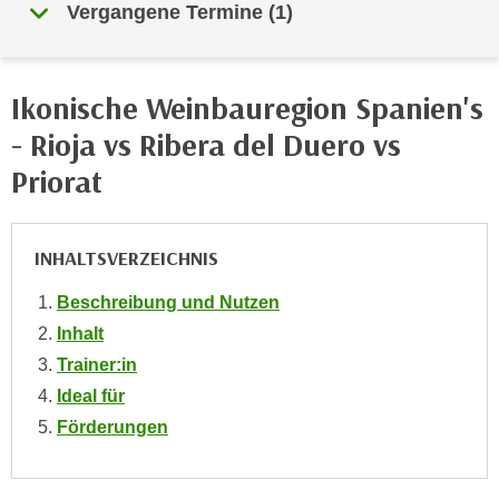
i
Vergangene Termine
(
1
)
e
k
F
a
u
n
n
Ikonische Weinbauregion Spanien's
i
k
- Rioja vs Ribera del Duero vs
s
t
c
Priorat
i
h
o
e
n
n
INHALTSVERZEICHNIS
d
U
e
n
Beschreibung und Nutzen
r
t
Inhalt
W
e
e
Trainer:in
r
b
Ideal für
n
s
Förderungen
e
e
h
i
m
t