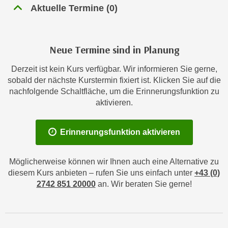
n
Aktuelle Termine
(
0
)
h
u
C
r
o
C
Neue Termine sind in Planung
o
o
k
o
Derzeit ist kein Kurs verfügbar. Wir informieren Sie gerne,
i
k
sobald der nächste Kurstermin fixiert ist. Klicken Sie auf die
e
i
nachfolgende Schaltfläche, um die Erinnerungsfunktion zu
s
e
aktivieren.
v
s
o
,
Erinnerungsfunktion aktivieren
n
d
U
i
S
Möglicherweise können wir Ihnen auch eine Alternative zu
e
-
diesem Kurs anbieten – rufen Sie uns einfach unter
+43 (0)
f
a
2742 851 20000
an. Wir beraten Sie gerne!
ü
m
r
e
d
r
i