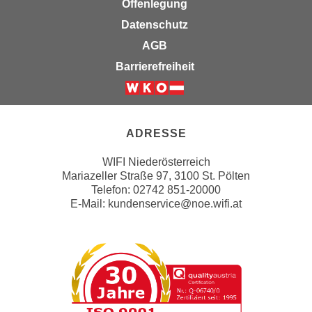
Offenlegung
u
d
z
Datenschutz
i
e
AGB
e
i
C
Barrierefreiheit
g
o
e
o
Weiter zur Website der Wirts
n
k
.
i
ADRESSE
U
e
m
WIFI Niederösterreich
s
I
Mariazeller Straße 97, 3100 St. Pölten
e
h
Telefon: 02742 851-20000
r
E-Mail:
kundenservice@noe.wifi.at
n
h
e
o
n
b
d
e
a
n
r
e
ü