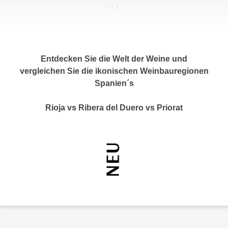
c
i
h
m
t
m
e
u
n
Entdecken Sie die Welt der Weine und
n
S
vergleichen Sie die ikonischen Weinbauregionen
g
i
Spanien´s
v
e
e
,
Rioja vs Ribera del Duero vs Priorat
r
d
w
a
e
s
n
s
d
w
e
i
n
r
w
a
i
u
r
c