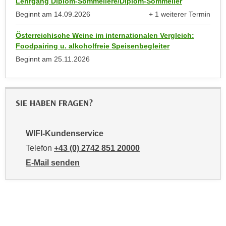
Lehrgang Diplom-Sommelière/Diplom-Sommelier
k
z
Beginnt am
14.09.2026
+ 1 weiterer Termin
i
w
anzeigen
e
e
Österreichische Weine im internationalen Vergleich:
-
c
Foodpairing u. alkoholfreie Speisenbegleiter
S
k
Beginnt am
25.11.2026
e
e
t
n
z
u
u
SIE HABEN FRAGEN?
n
n
d
g
u
WIFI-Kundenservice
z
m
Telefon
+43 (0) 2742 851 20000
u
f
s
E-Mail senden
ü
t
an WIFI-Kundenservice: mailto:kundenservice@noe.w
r
i
S
m
i
m
e
e
r