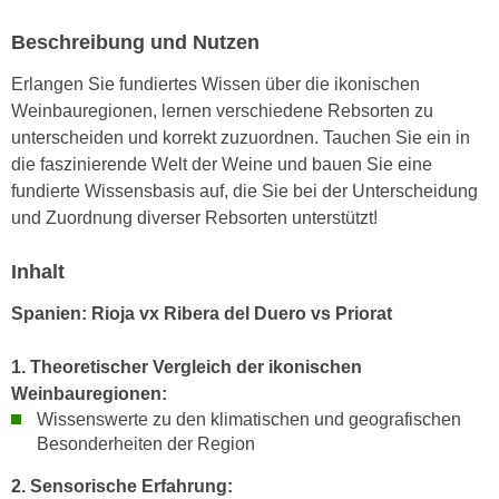
e
e
Beschreibung und Nutzen
n
n
e
o
Erlangen Sie fundiertes Wissen über die ikonischen
i
t
Weinbauregionen, lernen verschiedene Rebsorten zu
n
w
unterscheiden und korrekt zuzuordnen. Tauchen Sie ein in
s
e
die faszinierende Welt der Weine und bauen Sie eine
e
n
fundierte Wissensbasis auf, die Sie bei der Unterscheidung
t
d
und Zuordnung diverser Rebsorten unterstützt!
z
i
e
g
Inhalt
n
s
,
Spanien: Rioja vx Ribera del Duero vs Priorat
i
w
n
e
1. Theoretischer Vergleich der ikonischen
d
l
Weinbauregionen:
.
c
Wissenswerte zu den klimatischen und geografischen
W
Besonderheiten der Region
h
e
e
n
2. Sensorische Erfahrung:
s