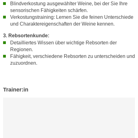
n
Blindverkostung ausgewählter Weine, bei der Sie Ihre
i
S
sensorischen Fähigkeiten schärfen.
c
i
Verkostungstraining: Lernen Sie die feinen Unterschiede
h
und Charaktereigenschaften der Weine kennen.
e
n
a
3. Rebsortenkunde:
i
u
Detailliertes Wissen über wichtige Rebsorten der
c
f
Regionen.
h
„
Fähigkeit, verschiedene Rebsorten zu unterscheiden und
t
A
zuzuordnen.
d
l
e
l
m
e
D
Trainer:in
a
a
k
t
z
e
e
n
p
s
t
c
i