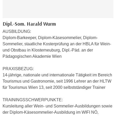
h
e
u
r
t
e
z
n
Dipl.-Som. Harald Wurm
a
“
AUSBILDUNG:
b
k
Diplom-Barkeeper, Diplom-Käsesommelier, Diplom-
k
l
Sommelier, staatliche Kosterprüfung an der HBLA für Wein-
o
i
und Obstbau in Klosterneuburg, Dipl.-Päd. an der
m
c
Pädagogischen Akademie Wien
m
k
e
e
PRAXISBEZUG:
n
n
14-jährige, nationale und internationale Tätigkeit im Bereich
z
,
Tourismus und Gastronomie, seit 1996 Lehrer an der HLTW
w
v
für Tourismus Wien 13, seit 2000 selbstständiger Trainer
i
e
s
r
TRAININGSSCHWERPUNKTE:
c
w
Kursleitung aller Wein- und Sommelier-Ausbildungen sowie
h
e
der Diplom-Käsesommelier-Ausbildung im WIFI NÖ,
e
n