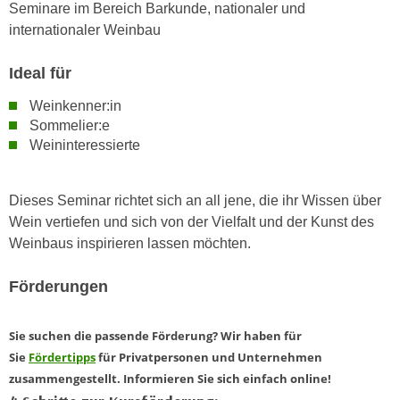
Seminare im Bereich Barkunde, nationaler und
n
d
internationaler Weinbau
E
e
U
n
Ideal für
-
w
U
Weinkenner:in
i
S
Sommelier:e
r
A
Weininteressierte
z
u
i
n
e
Dieses Seminar richtet sich an all jene, die ihr Wissen über
t
l
Wein vertiefen und sich von der Vielfalt und der Kunst des
e
o
Weinbaus inspirieren lassen möchten.
r
r
w
i
Förderungen
o
e
r
n
f
Sie suchen die passende Förderung? Wir haben für
t
e
Sie
Fördertipps
für Privatpersonen und Unternehmen
i
n
zusammengestellt. Informieren Sie sich einfach online!
e
h