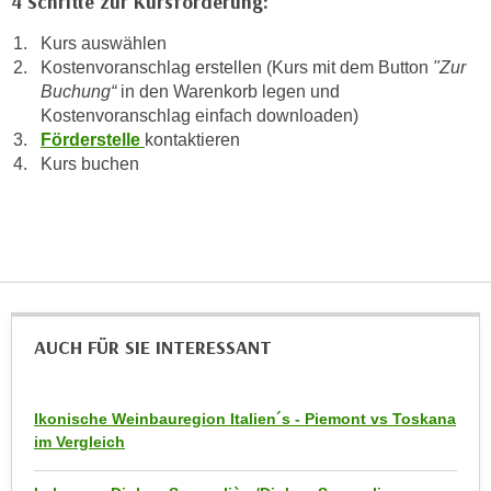
4 Schritte zur Kursförderung:
r
a
t
Kurs auswählen
b
e
Kostenvoranschlag erstellen (Kurs mit dem Button
"Zur
e
C
Buchung“
in den Warenkorb legen und
n
o
Kostenvoranschlag einfach downloaden)
.
o
Förderstelle
kontaktieren
W
Kurs buchen
k
e
i
n
e
n
s
S
z
i
u
e
A
d
AUCH FÜR SIE INTERESSANT
n
e
a
r
l
Ikonische Weinbauregion Italien´s - Piemont vs Toskana
C
y
im Vergleich
o
s
o
e