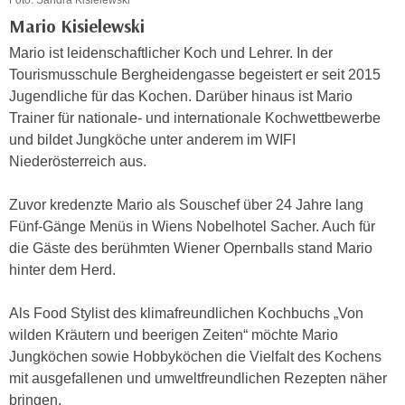
n
e
Mario Kisielewski
,
l
Mario ist leidenschaftlicher Koch und Lehrer. In der
g
e
Tourismusschule Bergheidengasse begeistert er seit 2015
e
v
Jugendliche für das Kochen. Darüber hinaus ist Mario
l
a
Trainer für nationale- und internationale Kochwettbewerbe
a
n
und bildet Jungköche unter anderem im WIFI
n
t
Niederösterreich aus.
g
e
e
I
Zuvor kredenzte Mario als Souschef über 24 Jahre lang
n
n
Fünf-Gänge Menüs in Wiens Nobelhotel Sacher. Auch für
I
h
die Gäste des berühmten Wiener Opernballs stand Mario
h
a
hinter dem Herd.
r
l
e
t
Als Food Stylist des klimafreundlichen Kochbuchs „Von
d
e
wilden Kräutern und beerigen Zeiten“ möchte Mario
u
a
Jungköchen sowie Hobbyköchen die Vielfalt des Kochens
r
n
mit ausgefallenen und umweltfreundlichen Rezepten näher
c
z
bringen.
h