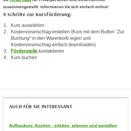
a
zusammengestellt. Informieren Sie sich einfach online!
h
t
4 Schritte zur Kursförderung:
m
e
e
Kurs auswählen
n
O
Kostenvoranschlag erstellen (Kurs mit dem Button
"Zur
a
n
Buchung“
in den Warenkorb legen und
u
l
Kostenvoranschlag einfach downloaden)
c
i
Förderstelle
kontaktieren
h
n
Kurs buchen
a
e
n
-
U
J
n
o
t
u
e
r
r
n
AUCH FÜR SIE INTERESSANT
n
e
e
y
h
Aufbaukurs: Kochen - erleben, erlernen und genießen
z
m