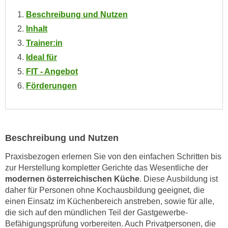
n
i
Beschreibung und Nutzen
S
c
i
Inhalt
h
e
Trainer:in
n
a
Ideal für
i
u
FIT - Angebot
c
f
h
Förderungen
„
t
A
d
l
e
l
m
Beschreibung und Nutzen
e
D
a
Praxisbezogen erlernen Sie von den einfachen Schritten bis
a
k
zur Herstellung kompletter Gerichte das Wesentliche der
t
z
modernen österreichischen Küche
. Diese Ausbildung ist
e
e
daher für Personen ohne Kochausbildung geeignet, die
n
p
einen Einsatz im Küchenbereich anstreben, sowie für alle,
s
t
die sich auf den mündlichen Teil der Gastgewerbe-
c
i
Befähigungsprüfung vorbereiten. Auch Privatpersonen, die