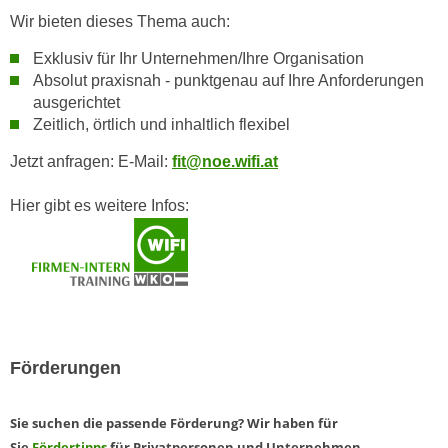
n
b
Wir bieten dieses Thema auch:
p
e
e
Exklusiv für Ihr Unternehmen/Ihre Organisation
r
r
Absolut praxisnah - punktgenau auf Ihre Anforderungen
h
ausgerichtet
s
i
Zeitlich, örtlich und inhaltlich flexibel
o
n
n
a
Jetzt anfragen: E-Mail:
fit@noe.wifi.at
e
u
n
Hier gibt es weitere Infos:
s
b
e
e
i
z
n
o
e
g
a
e
n
Förderungen
n
g
e
e
n
Sie suchen die passende Förderung? Wir haben für
n
D
Sie
Fördertipps
für Privatpersonen und Unternehmen
e