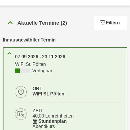
n
h
u
C
r
o
Aktuelle Termine
(
2
)
Filtern
C
o
o
k
o
Ihr ausgewählter Termin
i
k
e
i
s
07.09.2026
-
23.11.2026
e
v
WIFI St. Pölten
s
o
Kursverfügbarkeit:
Verfügbar
,
n
d
U
i
ORT
S
e
Standortinformationen zu
öffnen
WIFI St. Pölten
-
f
a
ü
ZEIT
m
r
40,00 Lehreinheiten
e
d
für Veranstaltung 79061016
Stundenplan
r
Abendkurs
i