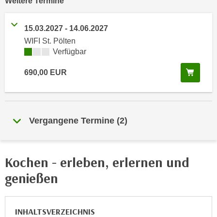
vergangene
Weitere
Termine
e
e
n
n
15.03.2027
-
14.06.2027
e
o
WIFI St. Pölten
i
t
Kursverfügbarkeit:
Verfügbar
n
w
s
e
In de
690,00
EUR
e
n
t
d
z
i
e
g
Vergangene Termine
(
2
)
n
s
,
i
w
n
e
Kochen - erleben, erlernen und
d
l
.
genießen
c
W
h
e
e
n
INHALTSVERZEICHNIS
s