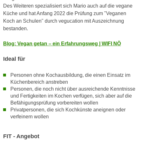
u
Des Weiteren spezialisiert sich Mario auch auf die vegane
d
z
Küche und hat Anfang 2022 die Prüfung zum "Veganen
i
e
Koch an Schulen" durch vegucation mit Auszeichnung
e
i
bestanden.
C
g
o
e
Blog: Vegan getan – ein Erfahrungsweg | WIFI NÖ
o
n
k
.
Ideal für
i
U
e
m
Personen ohne Kochausbildung, die einen Einsatz im
s
I
Küchenbereich anstreben
e
h
Personen, die noch nicht über ausreichende Kenntnisse
r
n
und Fertigkeiten im Kochen verfügen, sich aber auf die
h
e
Befähigungsprüfung vorbereiten wollen
o
n
Privatpersonen, die sich Kochkünste aneignen oder
b
d
verfeinern wollen
e
a
n
r
e
FIT - Angebot
ü