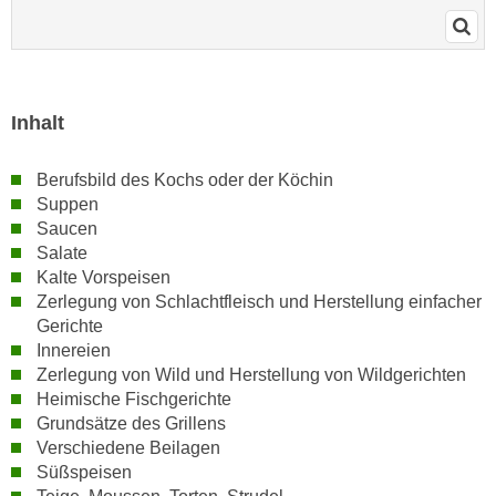
r
a
t
b
e
e
C
n
o
Inhalt
.
o
W
k
Berufsbild des Kochs oder der Köchin
e
i
Suppen
n
e
Saucen
n
s
Salate
S
z
Kalte Vorspeisen
i
u
Zerlegung von Schlachtfleisch und Herstellung einfacher
e
A
Gerichte
d
Innereien
n
e
Zerlegung von Wild und Herstellung von Wildgerichten
a
r
Heimische Fischgerichte
l
C
Grundsätze des Grillens
y
Verschiedene Beilagen
o
s
Süßspeisen
o
e