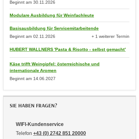
u
Beginnt am
30.11.2026
e
b
n
Modulare Ausbildung für Weinfachleute
i
i
e
Basisausbildung für Servicemitarbeitende
n
t
Beginnt am
02.11.2026
+ 1 weiterer Termin
d
e
anzeigen
e
n
HUBERT WALLNERS 'Pasta & Risotto - selbst gemacht'
n
,
U
w
Käse trifft Weingipfel: österreichische und
S
e
internationale Aromen
A
r
Beginnt am
14.06.2027
,
d
b
e
e
n
i
SIE HABEN FRAGEN?
w
w
e
e
i
WIFI-Kundenservice
l
t
Telefon
+43 (0) 2742 851 20000
c
e