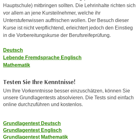
c
Hauptschule) mitbringen sollten. Die Lehrinhalte richten sich
i
h
vor allem an jene Kursteilnehmer, welche ihr
m
t
Unterstufenwissen auffrischen wollen. Der Besuch dieser
m
e
Kurse ist nicht verpflichtend, erleichtert jedoch den Einstieg
u
n
in die Vorbereitungskurse der Berufsreifeprüfung.
n
S
g
i
Deutsch
v
e
Lebende Fremdsprache Englisch
e
,
Mathematik
r
d
w
a
Testen Sie Ihre Kenntnisse!
e
s
n
Um Ihre Vorkenntnisse besser einzuschätzen, können Sie
s
d
unsere Grundlagentests absolvieren. Die Tests sind einfach
w
e
online durchzuführen und kostenlos.
i
n
r
w
Grundlagentest Deutsch
a
i
Grundlagentest Englisch
u
r
Grundlagentest Mathematik
c