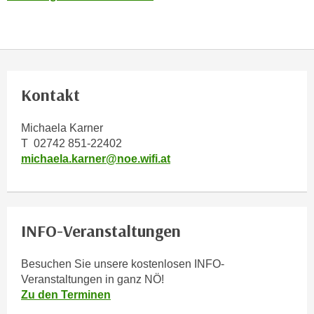
n
h
u
C
r
o
C
o
o
k
o
Kontakt
i
k
e
i
Michaela Karner
s
e
T 02742 851-22402
v
s
michaela.karner@noe.wifi.at
o
,
n
d
U
i
S
e
INFO-Veranstaltungen
-
f
a
ü
Besuchen Sie unsere kostenlosen INFO-
m
r
Veranstaltungen in ganz NÖ!
e
d
Zu den Terminen
r
i