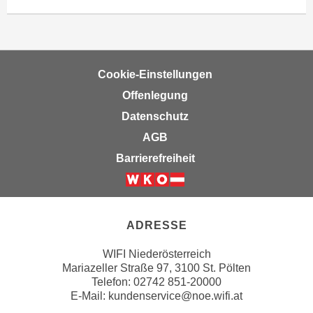
i
e
k
F
a
u
n
n
i
Cookie-Einstellungen
k
s
t
Offenlegung
c
i
Datenschutz
h
o
AGB
e
n
n
Barrierefreiheit
d
U
e
n
Weiter zur Website der Wirts
r
t
W
e
ADRESSE
e
r
b
WIFI Niederösterreich
n
s
Mariazeller Straße 97, 3100 St. Pölten
e
e
Telefon: 02742 851-20000
h
i
E-Mail:
kundenservice@noe.wifi.at
m
t