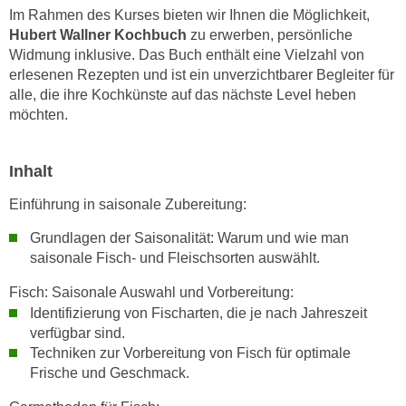
n
Im Rahmen des Kurses bieten wir Ihnen die Möglichkeit,
i
S
Hubert Wallner Kochbuch
zu erwerben, persönliche
c
i
Widmung inklusive. Das Buch enthält eine Vielzahl von
h
e
erlesenen Rezepten und ist ein unverzichtbarer Begleiter für
n
a
alle, die ihre Kochkünste auf das nächste Level heben
i
möchten.
u
c
f
h
„
Inhalt
t
A
d
l
Einführung in saisonale Zubereitung:
e
l
Grundlagen der Saisonalität: Warum und wie man
m
e
saisonale Fisch- und Fleischsorten auswählt.
D
a
a
k
Fisch: Saisonale Auswahl und Vorbereitung:
t
z
Identifizierung von Fischarten, die je nach Jahreszeit
e
e
verfügbar sind.
n
Techniken zur Vorbereitung von Fisch für optimale
p
s
Frische und Geschmack.
t
c
i