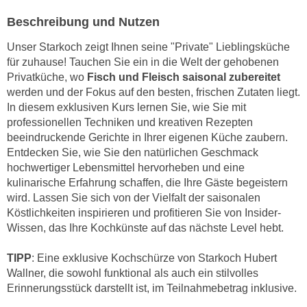
e
e
Beschreibung und Nutzen
n
n
e
Unser Starkoch zeigt Ihnen seine "Private" Lieblingsküche
o
i
für zuhause! Tauchen Sie ein in die Welt der gehobenen
t
n
Privatküche, wo
Fisch und Fleisch saisonal zubereitet
w
werden und der Fokus auf den besten, frischen Zutaten liegt.
s
e
In diesem exklusiven Kurs lernen Sie, wie Sie mit
e
n
professionellen Techniken und kreativen Rezepten
t
d
beeindruckende Gerichte in Ihrer eigenen Küche zaubern.
z
i
Entdecken Sie, wie Sie den natürlichen Geschmack
e
g
hochwertiger Lebensmittel hervorheben und eine
n
s
kulinarische Erfahrung schaffen, die Ihre Gäste begeistern
,
i
wird. Lassen Sie sich von der Vielfalt der saisonalen
w
Köstlichkeiten inspirieren und profitieren Sie von Insider-
n
e
Wissen, das Ihre Kochkünste auf das nächste Level hebt.
d
l
.
c
TIPP
: Eine exklusive Kochschürze von Starkoch Hubert
W
Wallner, die sowohl funktional als auch ein stilvolles
h
e
Erinnerungsstück darstellt ist, im Teilnahmebetrag inklusive.
e
n
s