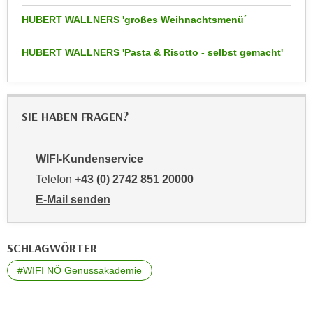
u
d
HUBERT WALLNERS 'großes Weihnachtsmenü´
z
i
e
e
HUBERT WALLNERS 'Pasta & Risotto - selbst gemacht'
i
C
g
o
e
o
n
SIE HABEN FRAGEN?
k
.
i
U
e
m
WIFI-Kundenservice
s
I
Telefon
+43 (0) 2742 851 20000
e
h
E-Mail senden
r
n
an WIFI-Kundenservice: mailto:kundenservice@noe.w
h
e
o
n
SCHLAGWÖRTER
b
d
e
#WIFI NÖ Genussakademie
a
n
r
e
ü