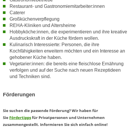
k
z
Restaurant- und Gastronomiemitarbeiter:innen
i
w
Caterer
e
e
Großküchenverpflegung
-
c
REHA-Kliniken und Altersheime
S
Hobbyköche:innen, die experimentieren und ihre kreative
k
e
Ausdruckskraft in der Küche fördern wollen.
e
t
Kulinarisch Interessierte: Personen, die ihre
n
z
Kochfähigkeiten erweitern möchten und ein Interesse an
u
gehobener Küche haben.
u
n
Vegetarier:innen: die bereits eine fleischlose Ernährung
n
d
verfolgen und auf der Suche nach neuen Rezeptideen
g
u
und Techniken sind.
z
m
u
f
s
Förderungen
ü
t
r
i
S
Sie suchen die passende Förderung? Wir haben für
m
i
Sie
Fördertipps
für Privatpersonen und Unternehmen
m
e
zusammengestellt. Informieren Sie sich einfach online!
e
r