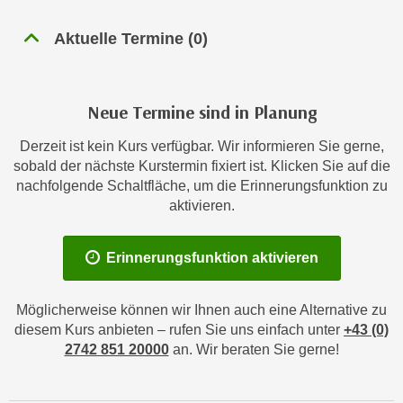
n
h
u
Aktuelle Termine
(
0
)
C
r
o
C
o
o
k
Neue Termine sind in Planung
o
i
k
Derzeit ist kein Kurs verfügbar. Wir informieren Sie gerne,
e
i
sobald der nächste Kurstermin fixiert ist. Klicken Sie auf die
s
e
nachfolgende Schaltfläche, um die Erinnerungsfunktion zu
v
s
aktivieren.
o
,
n
d
Erinnerungsfunktion aktivieren
U
i
S
e
-
f
Möglicherweise können wir Ihnen auch eine Alternative zu
a
diesem Kurs anbieten – rufen Sie uns einfach unter
+43 (0)
ü
m
2742 851 20000
an. Wir beraten Sie gerne!
r
e
d
r
i