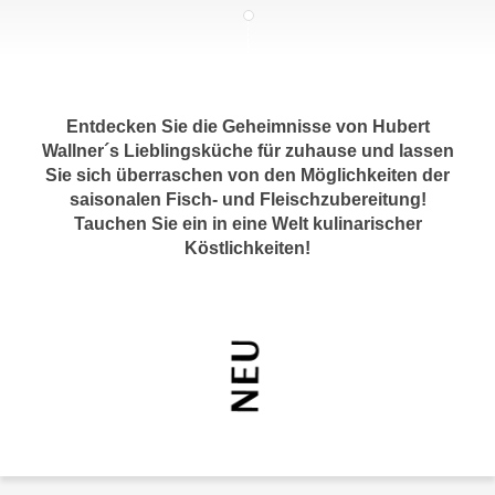
c
i
h
m
t
m
e
u
n
Entdecken Sie die Geheimnisse von Hubert
n
S
Wallner´s Lieblingsküche für zuhause und lassen
g
Sie sich überraschen von den Möglichkeiten der
i
v
saisonalen Fisch- und Fleischzubereitung!
e
e
Tauchen Sie ein in eine Welt kulinarischer
,
r
Köstlichkeiten!
d
w
a
e
s
n
s
d
w
e
i
n
r
w
a
i
u
r
c