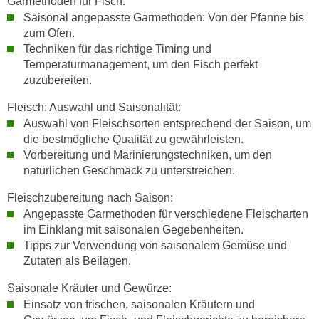
Garmethoden für Fisch:
h
e
Saisonal angepasste Garmethoden: Von der Pfanne bis
u
r
zum Ofen.
t
e
Techniken für das richtige Timing und
z
n
Temperaturmanagement, um den Fisch perfekt
a
“
zuzubereiten.
b
k
Fleisch: Auswahl und Saisonalität:
k
l
Auswahl von Fleischsorten entsprechend der Saison, um
o
i
die bestmögliche Qualität zu gewährleisten.
m
c
Vorbereitung und Marinierungstechniken, um den
m
k
natürlichen Geschmack zu unterstreichen.
e
e
n
Fleischzubereitung nach Saison:
n
z
Angepasste Garmethoden für verschiedene Fleischarten
,
w
im Einklang mit saisonalen Gegebenheiten.
v
i
Tipps zur Verwendung von saisonalem Gemüse und
e
Zutaten als Beilagen.
s
r
c
w
Saisonale Kräuter und Gewürze:
h
e
Einsatz von frischen, saisonalen Kräutern und
e
n