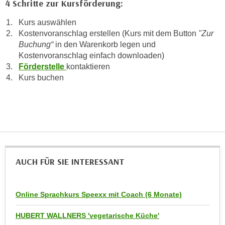
4 Schritte zur Kursförderung:
n
e
,
Kurs auswählen
l
g
Kostenvoranschlag erstellen (Kurs mit dem Button
"Zur
e
e
Buchung“
in den Warenkorb legen und
v
l
Kostenvoranschlag einfach downloaden)
a
Förderstelle
kontaktieren
a
n
Kurs buchen
n
t
g
e
e
I
n
n
I
h
h
a
r
l
AUCH FÜR SIE INTERESSANT
e
t
d
e
u
a
Online Sprachkurs Speexx mit Coach (6 Monate)
r
n
c
HUBERT WALLNERS 'vegetarische Küche'
z
h