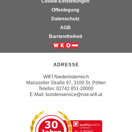
Cookie-Einstellungen
u
e
b
Offenlegung
n
i
Datenschutz
i
e
AGB
n
t
d
Barrierefreiheit
e
e
n
n
Weiter zur Website der Wirts
,
U
w
S
ADRESSE
e
A
r
WIFI Niederösterreich
,
d
Mariazeller Straße 97, 3100 St. Pölten
b
e
Telefon: 02742 851-20000
e
n
E-Mail:
kundenservice@noe.wifi.at
i
w
w
e
e
i
l
t
c
e