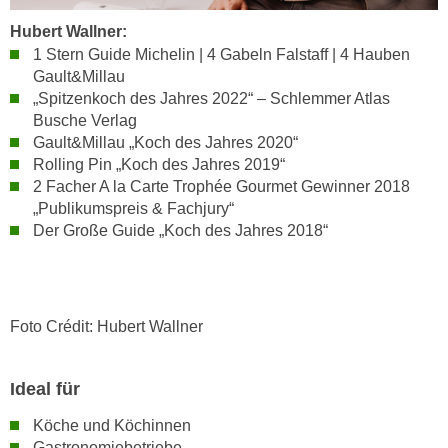
r
a
t
Hubert Wallner:
b
e
1 Stern Guide Michelin | 4 Gabeln Falstaff | 4 Hauben
e
Gault&Millau
C
n
„Spitzenkoch des Jahres 2022“ – Schlemmer Atlas
o
.
Busche Verlag
o
W
Gault&Millau „Koch des Jahres 2020“
k
Rolling Pin „Koch des Jahres 2019“
e
i
2 Facher A la Carte Trophée Gourmet Gewinner 2018
n
e
„Publikumspreis & Fachjury“
n
s
Der Große Guide „Koch des Jahres 2018“
S
z
i
u
e
A
d
n
Foto Crédit: Hubert Wallner
e
a
r
l
C
Ideal für
y
o
s
Köche und Köchinnen
o
e
Gastronomiebetriebe